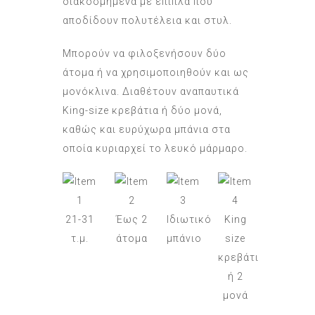
διακοσμημένα με έπιπλα που
αποδίδουν πολυτέλεια και στυλ.
Μπορούν να φιλοξενήσουν δύο
άτομα ή να χρησιμοποιηθούν και ως
μονόκλινα. Διαθέτουν αναπαυτικά
King-size κρεβάτια ή δύο μονά,
καθώς και ευρύχωρα μπάνια στα
οποία κυριαρχεί το λευκό μάρμαρο.
21-31
Έως 2
Ιδιωτικό
King
τ.μ.
άτομα
μπάνιο
size
κρεβάτι
ή 2
μονά