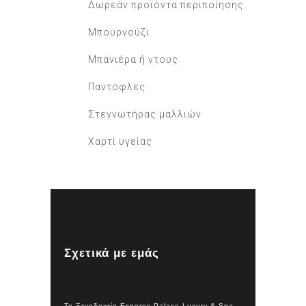
Δωρεάν προϊόντα περιποίησης
Μπουρνούζι
Μπανιέρα ή ντους
Παντόφλες
Στεγνωτήρας μαλλιών
Χαρτί υγείας
Σχετικά με εμάς
Το Ξενοδοχείο Esperos Palace Luxury & Spa