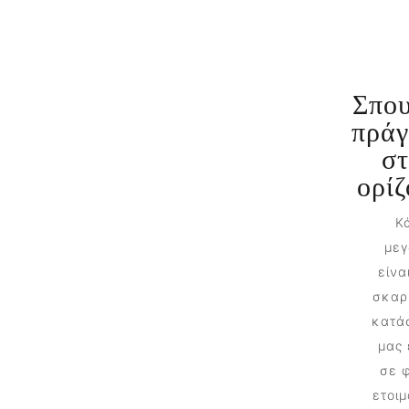
Σπου
πράγ
στ
ορίζ
Κά
μεγ
είνα
σκαρι
κατά
μας 
σε 
ετοιμ